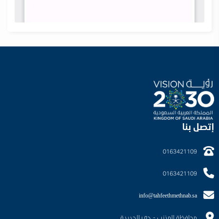
إتصل بنا
0163421109
0163421109
info@tahfeethmethnab.sa
محافظة المذنب - حي الجديدة