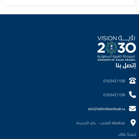
إتصل بنا
0163421109
0163421109
info@tahfeethmethnab.sa
محافظة المذنب - حي الجديدة
تجدنا على