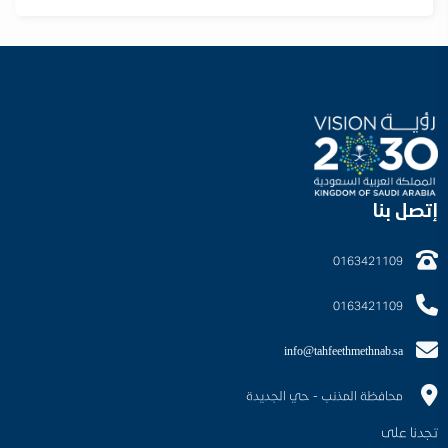
إتصل بنا
0163421109
0163421109
info@tahfeethmethnab.sa
محافظة المذنب - حي الجديدة
تجدنا على