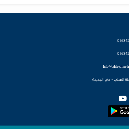
01634
01634
info@tahfeethmeth
ة المذنب - حي الجديدة