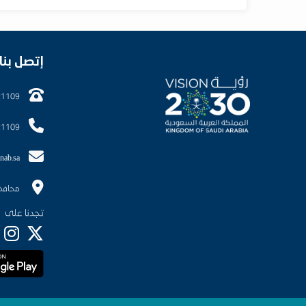
إتصل بنا
21109
21109
nab.sa
محافظ
تجدنا على