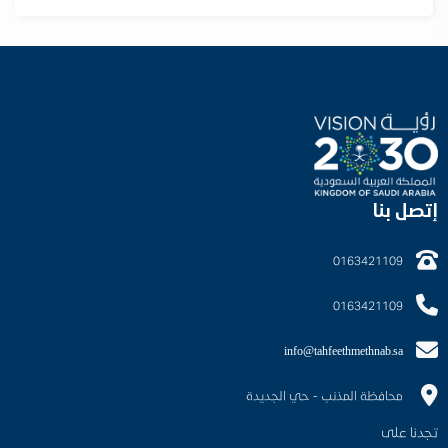
إتصل بنا
0163421109
0163421109
info@tahfeethmethnab.sa
محافظة المذنب - حي الجديدة
تجدنا على