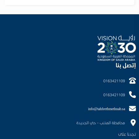
إتصل بنا
0163421109
0163421109
info@tahfeethmethnab.sa
محافظة المذنب - حي الجديدة
تجدنا على