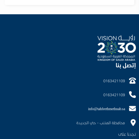
إتصل بنا
0163421109
0163421109
info@tahfeethmethnab.sa
محافظة المذنب - حي الجديدة
تجدنا على