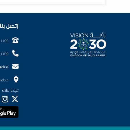
إتصل بنا
21109
21109
nab.sa
محافظ
تجدنا على