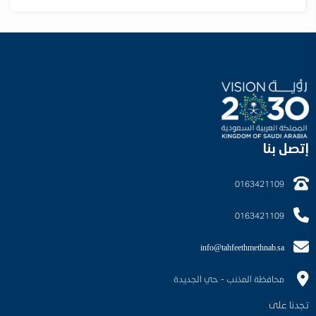
إتصل بنا
0163421109
0163421109
info@tahfeethmethnab.sa
محافظة المذنب - حي الجديدة
تجدنا على