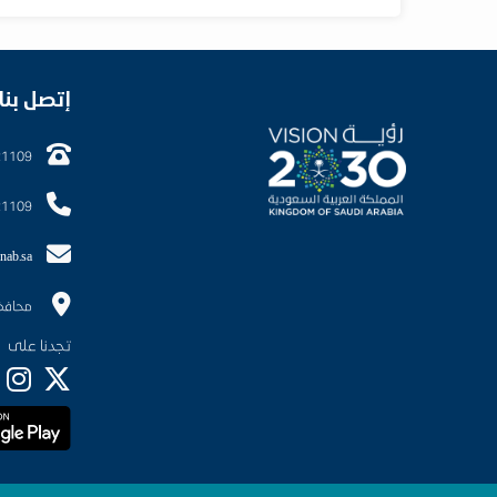
إتصل بنا
21109
21109
nab.sa
محافظ
تجدنا على