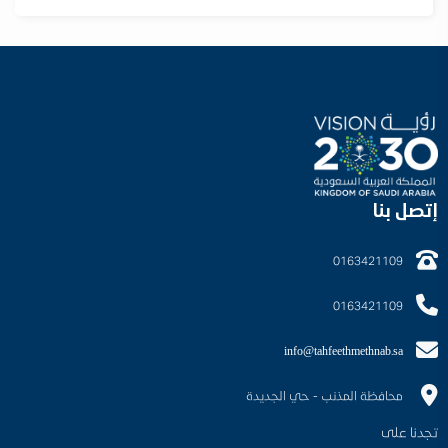
إتصل بنا
0163421109
0163421109
info@tahfeethmethnab.sa
محافظة المذنب - حي الجديدة
تجدنا على