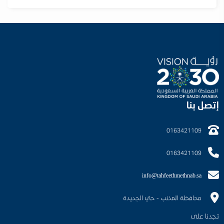
إتصل بنا
0163421109
0163421109
info@tahfeethmethnab.sa
محافظة المذنب - حي الجديدة
تجدنا على