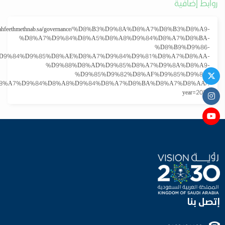
روابط إضافية
w.tahfeethmethnab.sa/governance/%D8%B3%D9%8A%D8%A7%D8%B3%D8%A9-
%D8%A7%D9%84%D8%A5%D8%A8%D9%84%D8%A7%D8%BA-
%D8%B9%D9%86-
D9%84%D9%85%D8%AE%D8%A7%D9%84%D9%81%D8%A7%D8%AA-
%D9%88%D8%AD%D9%85%D8%A7%D9%8A%D8%A9-
%D9%85%D9%82%D8%AF%D9%85%D9%8A-
8%A7%D9%84%D8%A8%D9%84%D8%A7%D8%BA%D8%A7%D8%AA/?
year=2022
إتصل بنا