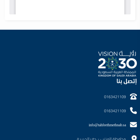
إتصل بنا
0163421109
0163421109
info@tahfeethmethnab.sa
محافظة المذنب - حي الجديدة