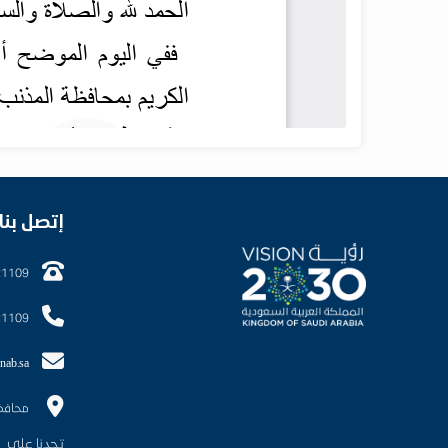
إتصل بنا
21109
21109
nab.sa
محافظ
تجدنا على