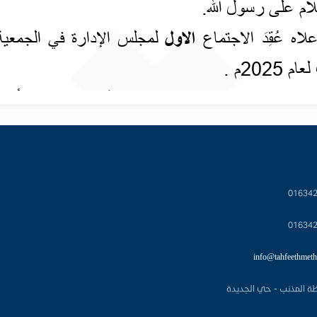
01634
01634
info@tahfeethmeth
ة المذنب - حي الجديدة