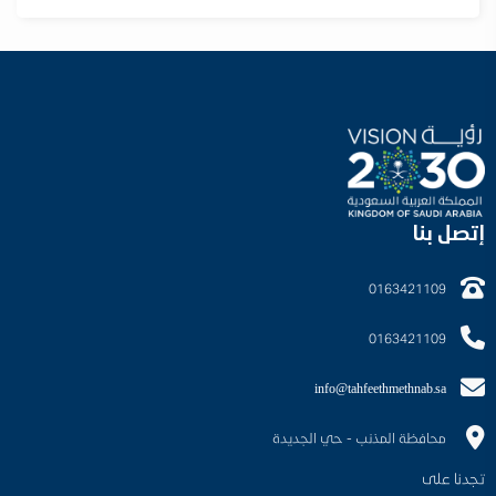
إتصل بنا
0163421109
0163421109
info@tahfeethmethnab.sa
محافظة المذنب - حي الجديدة
تجدنا على