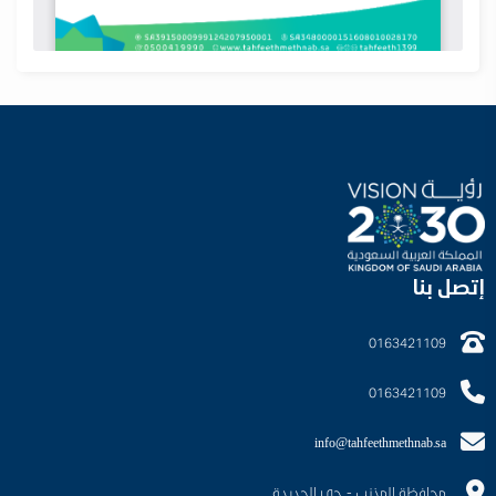
إتصل بنا
0163421109
0163421109
info@tahfeethmethnab.sa
محافظة المذنب - حي الجديدة