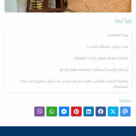
إقرأ أيضا
يوم المعاهدة
‏سندٌ يتصل.. وعطاءٌ يتجدد✨
شكرا لدعمكم معهد إعداد المعلمات
إجتماع القسم النسائي لمناقشة مهام الادارة
جمعية التنمية بالمذنب تكرم تحفيظ المذنب لاحتضان مشروع الخدمات
المشتركة
مشاركة