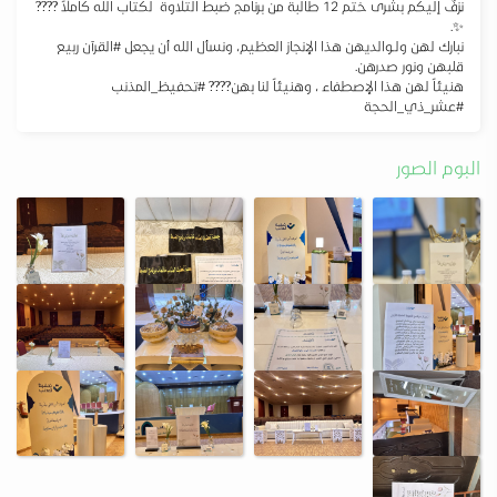
‏نزفّ إليكم بشرى ختم 12 طالبة من برنامج ضبط التلاوة لكتاب الله كاملاً ????
✨.
‏نبارك لهن ولـوالديهن هذا الإنجاز العظيم، ونسأل الله أن يجعل ⁧‫#القرآن‬⁩ ربيع
قلبهن ونور صدرهن.
البوم الصور