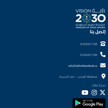
إتصل بنا
0163421109
0163421109
info@tahfeethmethnab.sa
محافظة المذنب - حي الجديدة
تجدنا على