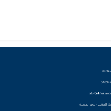
01634
01634
info@tahfeethmeth
ة المذنب - حي الجديدة