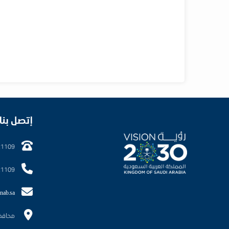
إتصل بنا
21109
21109
nab.sa
محافظ