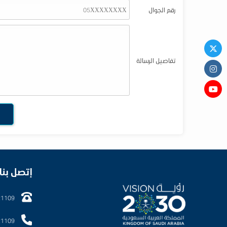
رقم الجوال
تفاصيل الرسالة
إتصل بنا
21109
21109