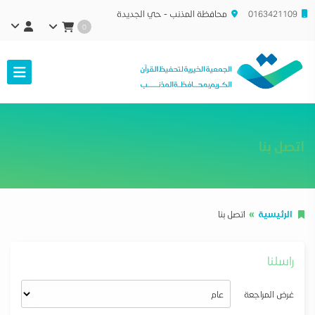
0163421109
محافظة المذنب - حي الجديدة
0
اتصل بنا
الرئيسية
اتصل بنا
راسلنا
غرض المراجعة