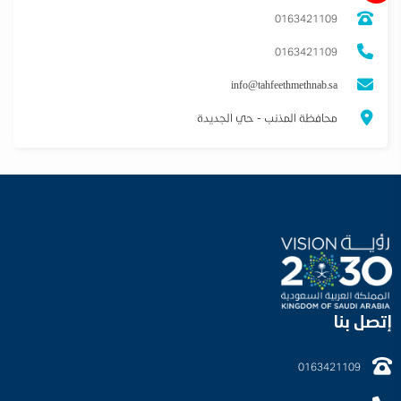
0163421109
0163421109
info@tahfeethmethnab.sa
محافظة المذنب - حي الجديدة
إتصل بنا
0163421109