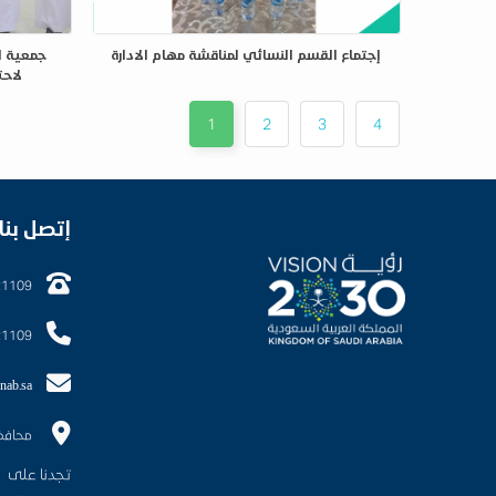
إجتماع القسم النسائي لمناقشة مهام الادارة
جمعية ا
لاحت
1
2
3
4
إتصل بنا
21109
21109
nab.sa
محافظ
تجدنا على