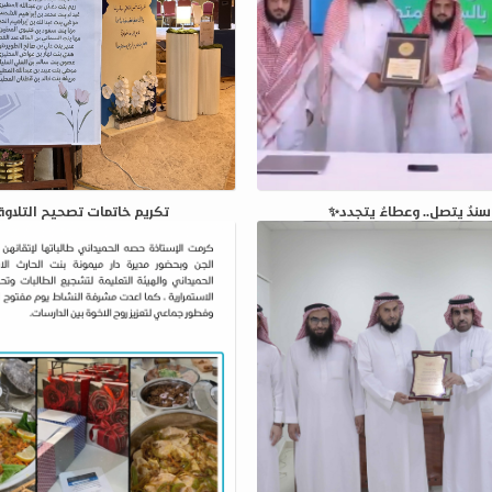
‏سندٌ يتصل.. وعطاءٌ يتجدد✨
تكريم خاتمات تصحيح التلاوة