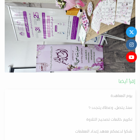
إقرأ أيضا
يوم المعاهدة
‏سندٌ يتصل.. وعطاءٌ يتجدد✨
تكريم خاتمات تصحيح التلاوة
شكرا لدعمكم معهد إعداد المعلمات