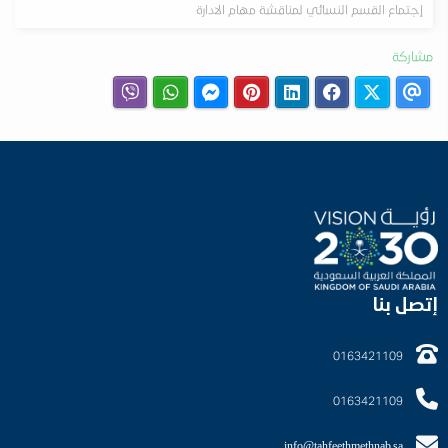
إجتماع القسم النسائي لمناقشة مهام الادارة
مشاركة
إتصل بنا
0163421109
0163421109
info@tahfeethmethnab.sa